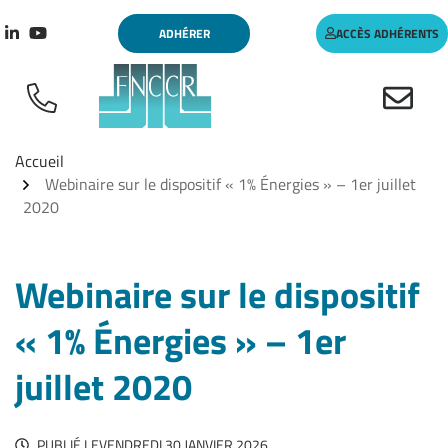
Aller
Gestion des traceurs
ADHÉRER
ACCÈS ADHÉRENTS
au
Lien vers le compte Linkedin
Lien vers la chaîne Youtube
contenu
Accueil
Webinaire sur le dispositif « 1% Énergies » – 1er juillet
2020
Webinaire sur le dispositif
« 1% Énergies » – 1er
juillet 2020
PUBLIÉ LE
VENDREDI 30 JANVIER 2026