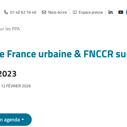
01 40 62 16 40
Nous écrire
Espace presse
Lien vers
Lien
ur les PPA
e France urbaine & FNCCR su
2023
I 12 FÉVRIER 2026
on agenda