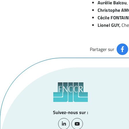
Aurélie Balcou
,
Christophe A
Cécile FONTAI
Lionel GUY,
Che
Partager sur
Suivez-nous sur :
Lien vers le compte Linkedin
Lien vers la chaîne Youtub