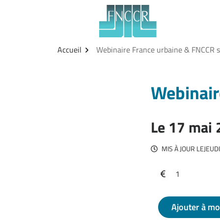
Aller
Gestion des traceurs
au
contenu
Accueil
Webinaire France urbaine & FNCCR s
Webinair
Le
17
mai
MIS À JOUR LE
JEUD
Infos utiles
1
Ajouter à m