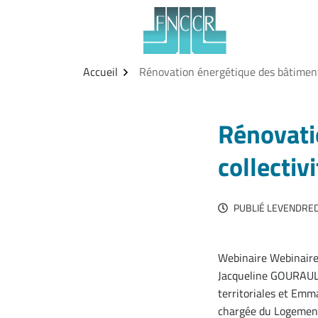
Aller
Gestion des traceurs
au
contenu
Accueil
Rénovation énergétique des bâtiments
Rénovati
collectiv
PUBLIÉ LE
VENDREDI
Webinaire Webinaire 
Jacqueline GOURAULT, 
territoriales et Emm
chargée du Logement,