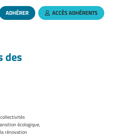
ADHÉRER
ACCÈS ADHÉRENTS
 le compte Linkedin
 vers la chaîne Youtube
s des
collectivités
ansition écologique,
 la rénovation