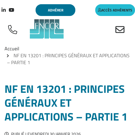
Aller
Gestion des traceurs
ADHÉRER
ACCÈS ADHÉRENTS
au
Lien vers le compte Linkedin
Lien vers la chaîne Youtube
contenu
Accueil
NF EN 13201 : PRINCIPES GÉNÉRAUX ET APPLICATIONS
– PARTIE 1
NF EN 13201 : PRINCIPES
GÉNÉRAUX ET
APPLICATIONS – PARTIE 1
PUBLIÉ LE
VENDREDI 30 JANVIER 2026