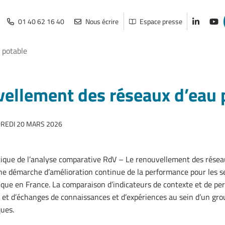
01 40 62 16 40
Nous écrire
Espace presse
Lien vers
Lien
 potable
vellement des réseaux d’eau 
REDI 20 MARS 2026
que de l’analyse comparative RdV – Le renouvellement des résea
e démarche d’amélioration continue de la performance pour les se
que en France. La comparaison d’indicateurs de contexte et de pe
e et d’échanges de connaissances et d’expériences au sein d’un grou
ues.