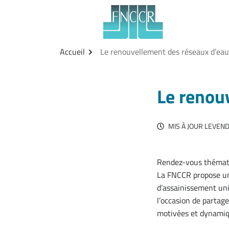
Aller
Gestion des traceurs
au
contenu
Accueil
Le renouvellement des réseaux d’eau
Le renou
MIS À JOUR LE
VEND
Rendez-vous thémati
La FNCCR propose un
d’assainissement uni
l’occasion de partag
motivées et dynamiq