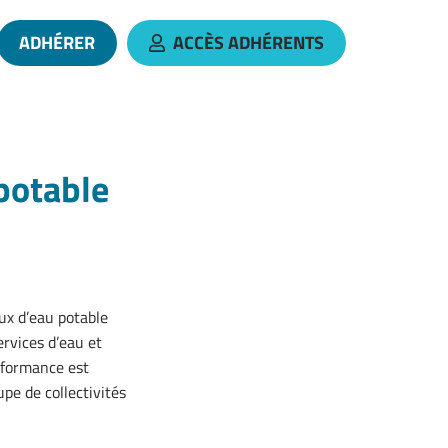
ADHÉRER
ACCÈS ADHÉRENTS
 le compte Linkedin
 vers la chaîne Youtube
potable
ux d’eau potable
rvices d’eau et
rformance est
pe de collectivités