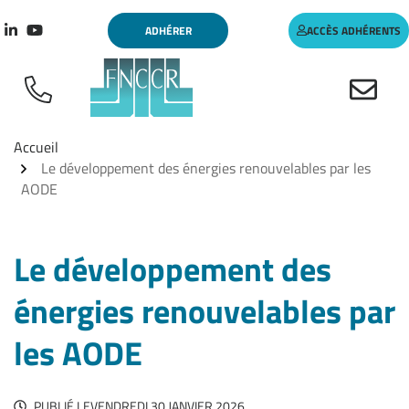
Aller
Gestion des traceurs
ADHÉRER
ACCÈS ADHÉRENTS
au
Lien vers le compte Linkedin
Lien vers la chaîne Youtube
contenu
Accueil
Le développement des énergies renouvelables par les
AODE
Le développement des
énergies renouvelables par
les AODE
PUBLIÉ LE
VENDREDI 30 JANVIER 2026