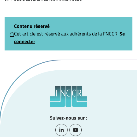
Contenu réservé
Cet article est réservé aux adhérents de la FNCCR.
Se
connecter
Suivez-nous sur :
Lien vers le compte Linkedin
Lien vers la chaîne Youtube