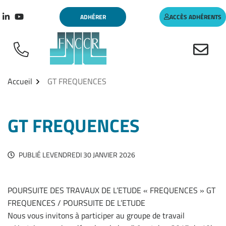
Aller
Gestion des traceurs
ADHÉRER
ACCÈS ADHÉRENTS
au
Lien vers le compte Linkedin
Lien vers la chaîne Youtube
contenu
Accueil
GT FREQUENCES
GT FREQUENCES
PUBLIÉ LE
VENDREDI 30 JANVIER 2026
POURSUITE DES TRAVAUX DE L’ETUDE « FREQUENCES » GT
FREQUENCES / POURSUITE DE L’ETUDE
Nous vous invitons à participer au groupe de travail