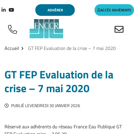
Aller
Gestion des traceurs
ADHÉRER
ACCÈS ADHÉRENTS
au
Lien vers le compte Linkedin
Lien vers la chaîne Youtube
contenu
Accueil
GT FEP Evaluation de la crise – 7 mai 2020
GT FEP Evaluation de la
crise – 7 mai 2020
PUBLIÉ LE
VENDREDI 30 JANVIER 2026
Réservé aux adhérents du réseau France Eau Publique GT