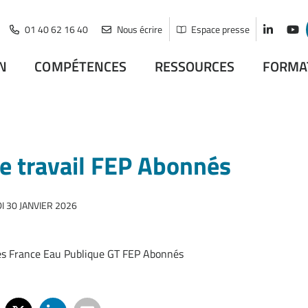
01 40 62 16 40
Nous écrire
Espace presse
Lien vers
Lien
N
COMPÉTENCES
RESSOURCES
FORMA
e travail FEP Abonnés
 30 JANVIER 2026
s France Eau Publique GT FEP Abonnés