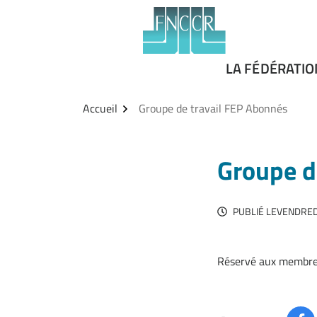
Aller
Gestion des traceurs
au
contenu
LA FÉDÉRATIO
Accueil
Groupe de travail FEP Abonnés
Groupe d
PUBLIÉ LE
VENDREDI
Réservé aux membre