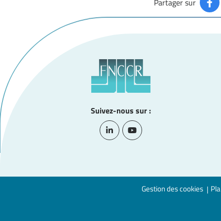
Partager sur
Suivez-nous sur :
Lien vers le compte Linkedin
Lien vers la chaîne Youtub
Gestion des cookies
Pla