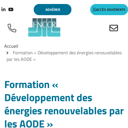
Aller
Gestion des traceurs
ADHÉRER
ACCÈS ADHÉRENTS
au
Lien vers le compte Linkedin
Lien vers la chaîne Youtube
contenu
Accueil
Formation « Développement des énergies renouvelables
par les AODE »
Formation «
Développement des
énergies renouvelables par
les AODE »