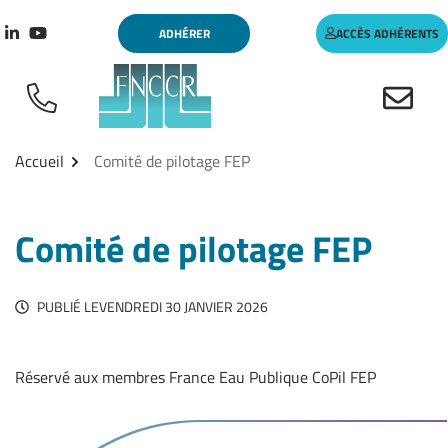
Aller
Gestion des traceurs
ADHÉRER
ACCÈS ADHÉRENTS
au
Lien vers le compte Linkedin
Lien vers la chaîne Youtube
contenu
Accueil
Comité de pilotage FEP
Comité de pilotage FEP
PUBLIÉ LE
VENDREDI 30 JANVIER 2026
Réservé aux membres France Eau Publique CoPil FEP