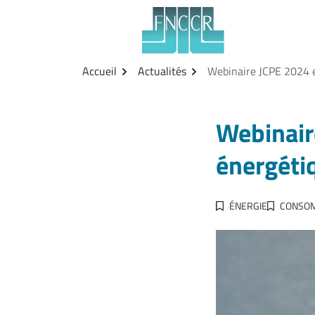
Aller
Gestion des traceurs
au
contenu
Accueil
Actualités
Webinaire JCPE 2024 e
Webinaire
énergéti
ÉNERGIE
CONSO