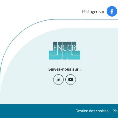
Partager sur
Suivez-nous sur :
Lien vers le compte Linkedin
Lien vers la chaîne Youtub
Gestion des cookies
Pla