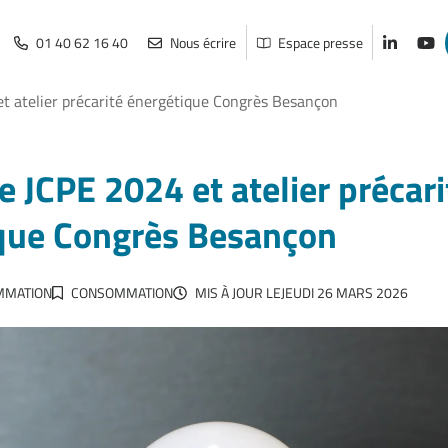
01 40 62 16 40
Nous écrire
Espace presse
Lien vers
Lien
t atelier précarité énergétique Congrès Besançon
 JCPE 2024 et atelier précari
que Congrès Besançon
MMATION
CONSOMMATION
MIS À JOUR LE
JEUDI 26 MARS 2026