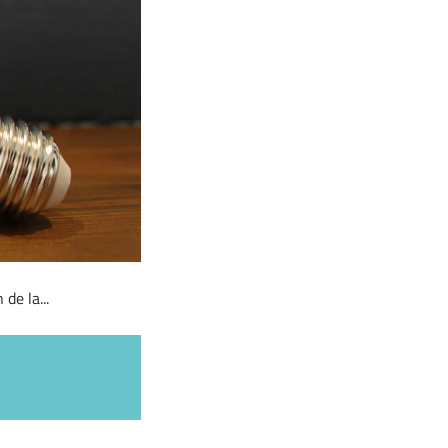
de la...