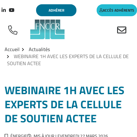
Aller
Gestion des traceurs
ADHÉRER
ACCÈS ADHÉRENTS
au
Lien vers le compte Linkedin
Lien vers la chaîne Youtube
contenu
Accueil
Actualités
WEBINAIRE 1H AVEC LES EXPERTS DE LA CELLULE DE
SOUTIEN ACTEE
WEBINAIRE 1H AVEC LES
EXPERTS DE LA CELLULE
DE SOUTIEN ACTEE
ÉNERGIE
MIS À JOUR LE
VENDREDI 27 MARS 2026