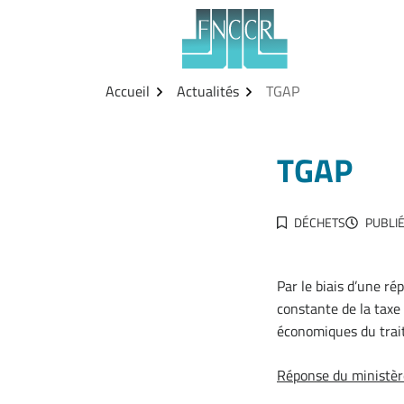
Aller
Gestion des traceurs
au
contenu
Accueil
Actualités
TGAP
TGAP
DÉCHETS
PUBLIÉ
Par le biais d’une r
constante de la taxe
économiques du trait
Réponse du ministère