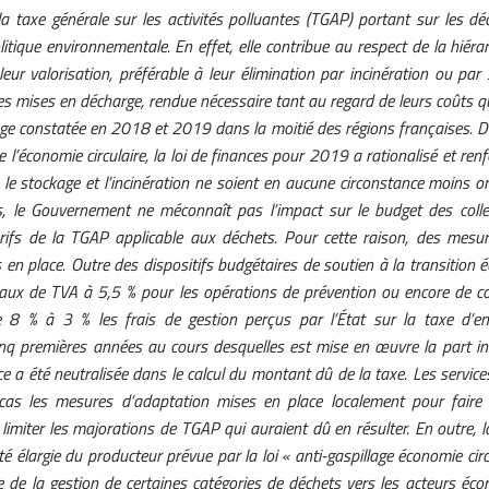
 taxe générale sur les activités polluantes (TGAP) portant sur les dé
itique environnementale. En effet, elle contribue au respect de la hiéra
leur valorisation, préférable à leur élimination par incinération ou par s
des mises en décharge, rendue nécessaire tant au regard de leurs coûts q
age constatée en 2018 et 2019 dans la moitié des régions françaises. Da
de l’économie circulaire, la loi de finances pour 2019 a rationalisé et ren
 le stockage et l’incinération ne soient en aucune circonstance moins o
, le Gouvernement ne méconnaît pas l’impact sur le budget des collect
arifs de la TGAP applicable aux déchets. Pour cette raison, des mes
 en place. Outre des dispositifs budgétaires de soutien à la transition éc
aux de TVA à 5,5 % pour les opérations de prévention ou encore de col
 8 % à 3 % les frais de gestion perçus par l’État sur la taxe d’e
q premières années au cours desquelles est mise en œuvre la part incit
e a été neutralisée dans le calcul du montant dû de la taxe. Les services
cas les mesures d’adaptation mises en place localement pour faire f
e limiter les majorations de TGAP qui auraient dû en résulter. En outre, l
ité élargie du producteur prévue par la loi « anti-gaspillage économie ci
e de la gestion de certaines catégories de déchets vers les acteurs éco