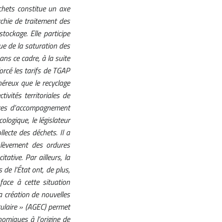
chets constitue un axe
rchie de traitement des
tockage. Elle participe
ue de la saturation des
ns ce cadre, à la suite
forcé les tarifs de TGAP
néreux que le recyclage
ivités territoriales de
ures d’accompagnement
ologique, le législateur
lecte des déchets. Il a
nlèvement des ordures
ative. Par ailleurs, la
 de l’État ont, de plus,
ace à cette situation
a création de nouvelles
rculaire » (AGEC) permet
nomiques à l’origine de