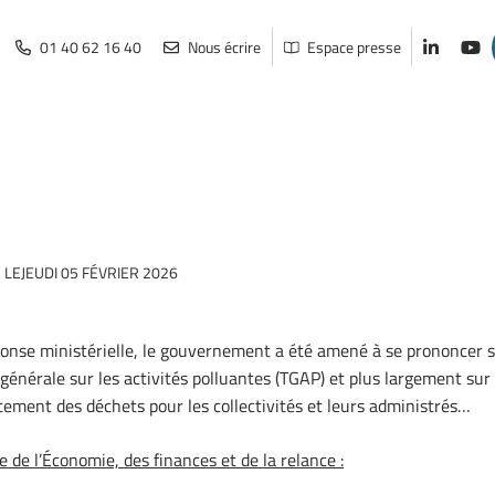
01 40 62 16 40
Nous écrire
Espace presse
Lien vers
Lien
 LE
JEUDI 05 FÉVRIER 2026
éponse ministérielle, le gouvernement a été amené à se prononcer 
 générale sur les activités polluantes (TGAP) et plus largement su
ement des déchets pour les collectivités et leurs administrés…
 de l’Économie, des finances et de la relance :