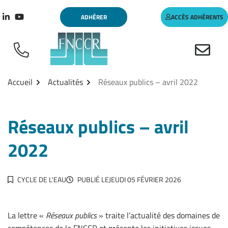
Aller
Gestion des traceurs
ADHÉRER
ACCÈS ADHÉRENTS
au
Lien vers le compte Linkedin
Lien vers la chaîne Youtube
contenu
Accueil
Actualités
Réseaux publics – avril 2022
Réseaux publics – avril
2022
CYCLE DE L'EAU
PUBLIÉ LE
JEUDI 05 FÉVRIER 2026
La lettre «
Réseaux publics
» traite l’actualité des domaines de