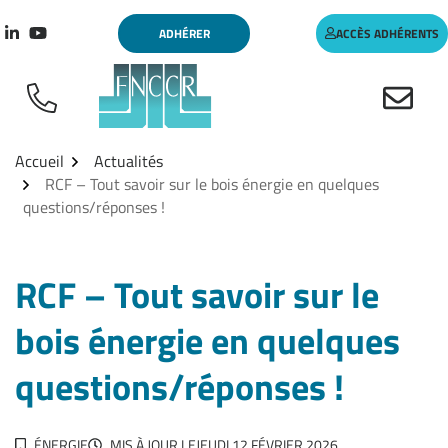
Aller
Gestion des traceurs
ADHÉRER
ACCÈS ADHÉRENTS
au
Lien vers le compte Linkedin
Lien vers la chaîne Youtube
contenu
Accueil
Actualités
RCF – Tout savoir sur le bois énergie en quelques
questions/réponses !
RCF – Tout savoir sur le
bois énergie en quelques
questions/réponses !
ÉNERGIE
MIS À JOUR LE
JEUDI 12 FÉVRIER 2026