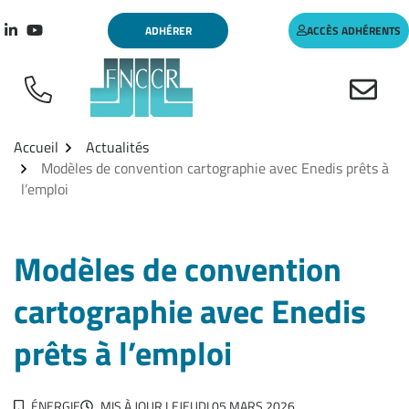
Aller
Gestion des traceurs
ADHÉRER
ACCÈS ADHÉRENTS
au
Lien vers le compte Linkedin
Lien vers la chaîne Youtube
contenu
Accueil
Actualités
Modèles de convention cartographie avec Enedis prêts à
l’emploi
Modèles de convention
cartographie avec Enedis
prêts à l’emploi
ÉNERGIE
MIS À JOUR LE
JEUDI 05 MARS 2026