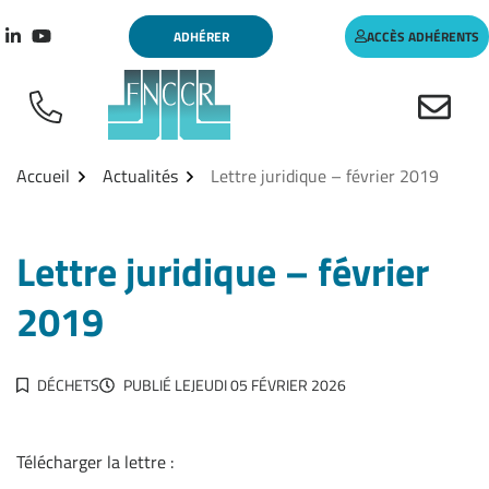
Aller
Gestion des traceurs
ADHÉRER
ACCÈS ADHÉRENTS
au
Lien vers le compte Linkedin
Lien vers la chaîne Youtube
contenu
Accueil
Actualités
Lettre juridique – février 2019
Lettre juridique – février
2019
DÉCHETS
PUBLIÉ LE
JEUDI 05 FÉVRIER 2026
Télécharger la lettre :