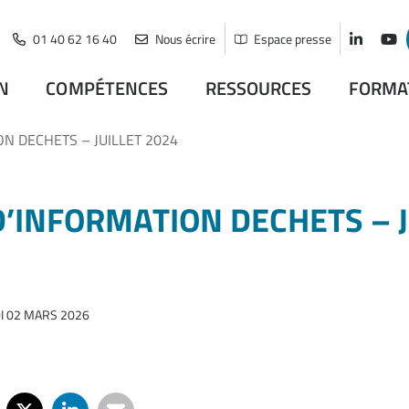
01 40 62 16 40
Nous écrire
Espace presse
Lien vers
Lien
N
COMPÉTENCES
RESSOURCES
FORMA
ON DECHETS – JUILLET 2024
D’INFORMATION DECHETS – J
I 02 MARS 2026