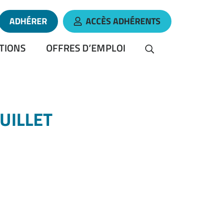
ADHÉRER
ACCÈS ADHÉRENTS
 le compte Linkedin
 vers la chaîne Youtube
TIONS
OFFRES D’EMPLOI
RECHERCHER
UILLET