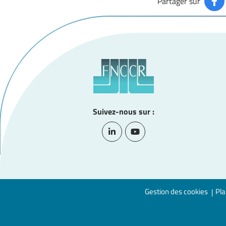
Partager sur
Suivez-nous sur :
Lien vers le compte Linkedin
Lien vers la chaîne Youtub
Gestion des cookies
Pla