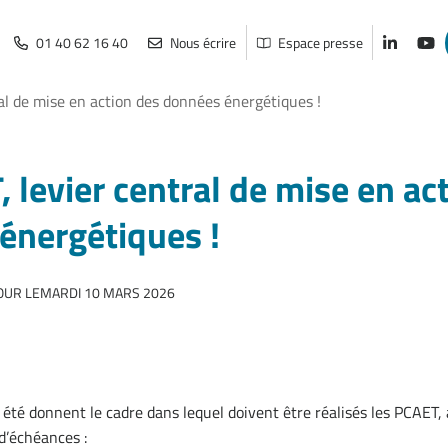
01 40 62 16 40
Nous écrire
Espace presse
Lien vers
Lien
al de mise en action des données énergétiques !
 levier central de mise en ac
énergétiques !
OUR LE
MARDI 10 MARS 2026
 été donnent le cadre dans lequel doivent être réalisés les PCAET,
d’échéances :