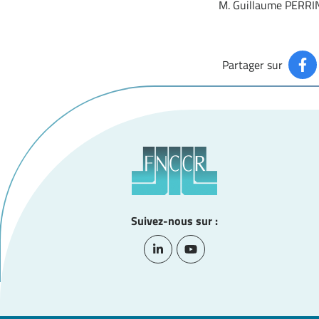
M. Guillaume PERRI
Partager sur
Suivez-nous sur :
Lien vers le compte Linkedin
Lien vers la chaîne Youtub