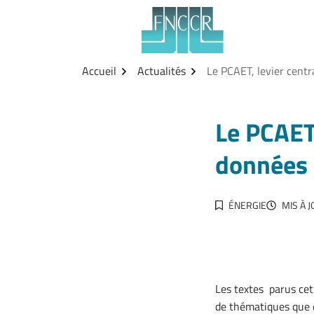
Aller
Gestion des traceurs
au
contenu
Accueil
Actualités
Le PCAET, levier centr
Le PCAET,
données 
ÉNERGIE
MIS À J
Les textes parus cet
de thématiques que 