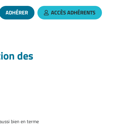
ADHÉRER
ACCÈS ADHÉRENTS
 le compte Linkedin
 vers la chaîne Youtube
tion des
 aussi bien en terme