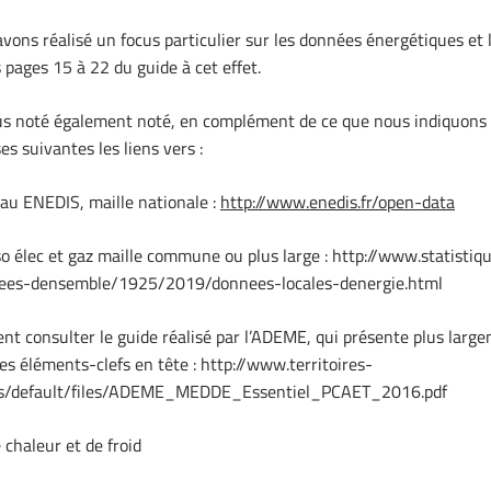
avons réalisé un focus particulier sur les données énergétiques et 
s pages 15 à 22 du guide à cet effet.
us noté également noté, en complément de ce que nous indiquons 
s suivantes les liens vers :
au ENEDIS, maille nationale :
http://www.enedis.fr/open-data
o élec et gaz maille commune ou plus large : http://www.statisti
nnees-densemble/1925/2019/donnees-locales-denergie.html
t consulter le guide réalisé par l’ADEME, qui présente plus larg
es éléments-clefs en tête : http://www.territoires-
ites/default/files/ADEME_MEDDE_Essentiel_PCAET_2016.pdf
 chaleur et de froid