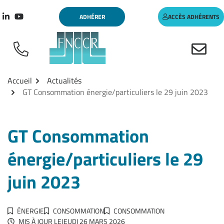
Aller
Gestion des traceurs
ADHÉRER
ACCÈS ADHÉRENTS
au
Lien vers le compte Linkedin
Lien vers la chaîne Youtube
contenu
Accueil
Actualités
GT Consommation énergie/particuliers le 29 juin 2023
GT Consommation
énergie/particuliers le 29
juin 2023
ÉNERGIE
CONSOMMATION
CONSOMMATION
MIS À JOUR LE
JEUDI 26 MARS 2026