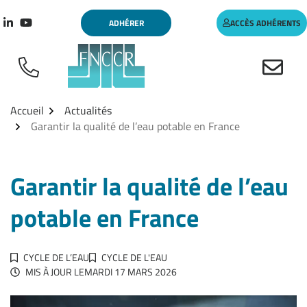
Aller
Gestion des traceurs
ADHÉRER
ACCÈS ADHÉRENTS
au
Lien vers le compte Linkedin
Lien vers la chaîne Youtube
contenu
Accueil
Actualités
Garantir la qualité de l’eau potable en France
Garantir la qualité de l’eau
potable en France
CYCLE DE L’EAU
CYCLE DE L'EAU
MIS À JOUR LE
MARDI 17 MARS 2026