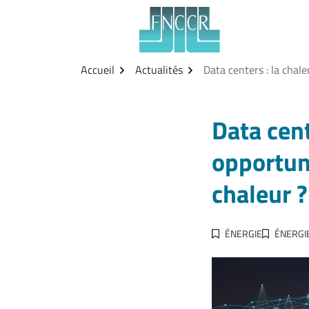
Aller
Gestion des traceurs
au
contenu
Accueil
Actualités
Data centers : la chale
Data cent
opportuni
chaleur ?
ÉNERGIE
ÉNERGI