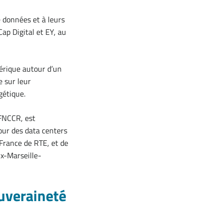
 données et à leurs
ap Digital et EY, au
mérique autour d’un
e sur leur
gétique.
 FNCCR, est
pour des data centers
-France de RTE, et de
ix-Marseille-
uveraineté