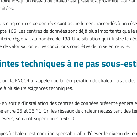
toire lorsqu’un réseau de chaleur est présent à proximité. Pour aut
mitées.
uls cinq centres de données sont actuellement raccordés à un rése
pte 165. Les centres de données sont déjà plus importants que le
ritoire régional, au nombre de 138. Une situation qui illustre le dé
ue de valorisation et les conditions concrètes de mise en œuvre.
intes techniques à ne pas sous-es
tion, la FNCCR a rappelé que la récupération de chaleur fatale de
e à plusieurs exigences techniques.
 en sortie d’installation des centres de données présente généra
 entre 25 et 35 °C. Or, les réseaux de chaleur nécessitent des t
élevées, souvent supérieures à 60 °C.
pes à chaleur est donc indispensable afin d’élever le niveau de t