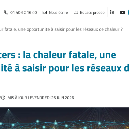
01 40 62 16 40
Nous écrire
Espace presse
Lien vers
Lien
ur fatale, une opportunité à saisir pour les réseaux de chaleur ?
ers : la chaleur fatale, une
té à saisir pour les réseaux 
E
MIS À JOUR LE
VENDREDI 26 JUIN 2026