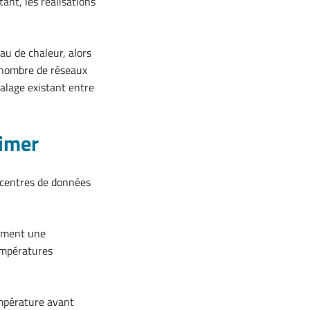
ant, les réalisations
au de chaleur, alors
 nombre de réseaux
calage existant entre
timer
s centres de données
lement une
empératures
empérature avant