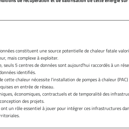
nditions de récupération et de valorisation de cette énergie sur
onnées constituent une source potentielle de chaleur fatale valori
ur, mais complexe à exploiter.
e, seuls 5 centres de données sont aujourd’hui raccordés à un rése
données identifiés.
de cette chaleur nécessite l’installation de pompes à chaleur (PAC)
quises en entrée de réseau.
niques, économiques, contractuels et de temporalité des infrastru
 conception des projets.
s ont un rôle essentiel à jouer pour intégrer ces infrastructures da
ritoriales.