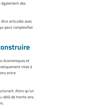
ue également des
 être articulée avec
qui peut complexifier
construire
eux économiques et
tématiquement mise à
ions entre
ucturant. Alors qu’un
u-delà de trente ans,
ns.