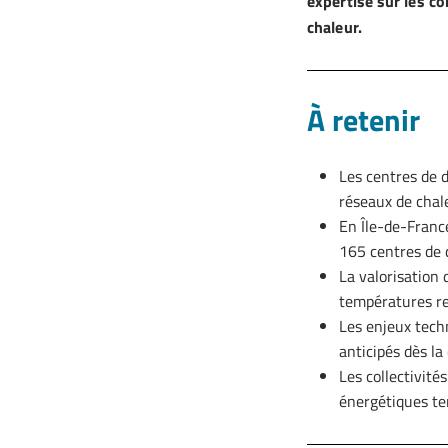
expertise sur les co
chaleur.
À retenir
Les centres de d
réseaux de chale
En Île-de-Franc
165 centres de 
La valorisation 
températures re
Les enjeux tech
anticipés dès la
Les collectivité
énergétiques ter