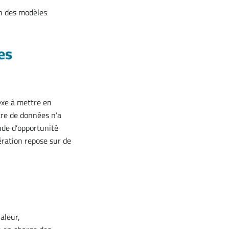
on des modèles
es
exe à mettre en
tre de données n’a
tude d’opportunité
ération repose sur de
,
aleur,