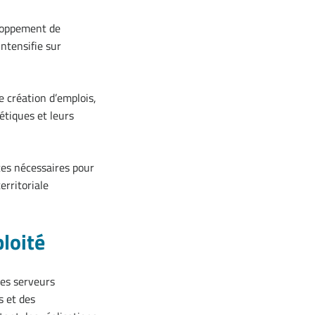
eloppement de
intensifie sur
e création d’emplois,
étiques et leurs
nces nécessaires pour
erritoriale
ploité
des serveurs
s et des