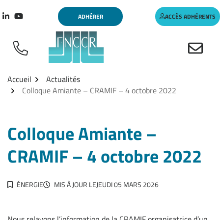
Aller
Gestion des traceurs
ADHÉRER
ACCÈS ADHÉRENTS
au
Lien vers le compte Linkedin
Lien vers la chaîne Youtube
contenu
Accueil
Actualités
Colloque Amiante – CRAMIF – 4 octobre 2022
Colloque Amiante –
CRAMIF – 4 octobre 2022
ÉNERGIE
MIS À JOUR LE
JEUDI 05 MARS 2026
Nous relayons l’information de la CRAMIF organisatrice d’un