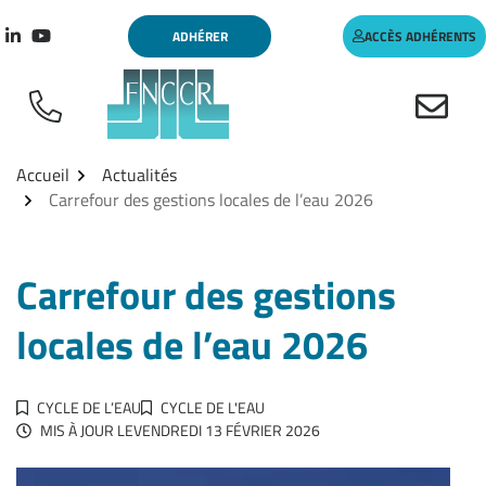
Aller
Gestion des traceurs
ADHÉRER
ACCÈS ADHÉRENTS
au
Lien vers le compte Linkedin
Lien vers la chaîne Youtube
contenu
Accueil
Actualités
Carrefour des gestions locales de l’eau 2026
Carrefour des gestions
locales de l’eau 2026
CYCLE DE L’EAU
CYCLE DE L'EAU
MIS À JOUR LE
VENDREDI 13 FÉVRIER 2026