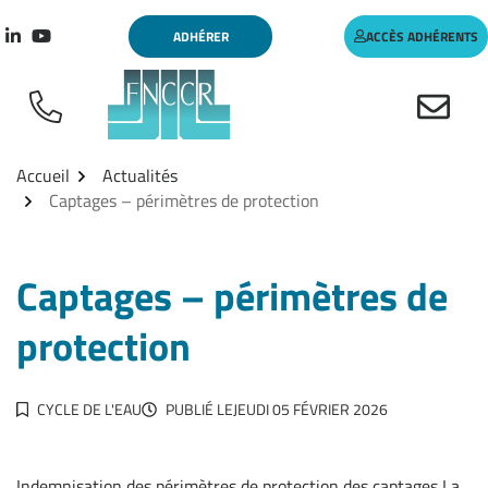
Aller
Gestion des traceurs
ADHÉRER
ACCÈS ADHÉRENTS
au
Lien vers le compte Linkedin
Lien vers la chaîne Youtube
contenu
Accueil
Actualités
Captages – périmètres de protection
Captages – périmètres de
protection
CYCLE DE L'EAU
PUBLIÉ LE
JEUDI 05 FÉVRIER 2026
Indemnisation des périmètres de protection des captages La