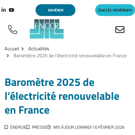
Aller
Gestion des traceurs
ADHÉRER
ACCÈS ADHÉRENTS
au
Lien vers le compte Linkedin
Lien vers la chaîne Youtube
contenu
Accueil
Actualités
Baromètre 2025 de l’électricité renouvelable en France
Baromètre 2025 de
l’électricité renouvelable
en France
ÉNERGIE
PRESSE
MIS À JOUR LE
MARDI 10 FÉVRIER 2026