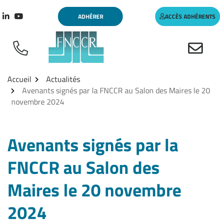
Aller
Gestion des traceurs
ADHÉRER
ACCÈS ADHÉRENTS
au
Lien vers le compte Linkedin
Lien vers la chaîne Youtube
contenu
Accueil
Actualités
Avenants signés par la FNCCR au Salon des Maires le 20
novembre 2024
Avenants signés par la
FNCCR au Salon des
Maires le 20 novembre
2024